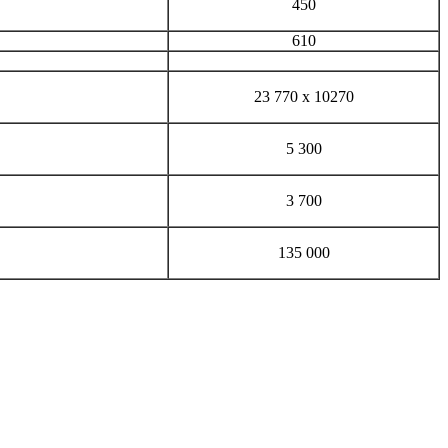
450
610
23 770 х 10270
5 300
3 700
135 000