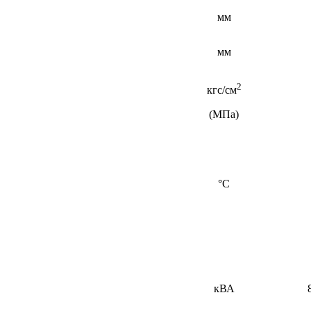
мм
мм
2
кгс/см
(МПа)
°С
кВА