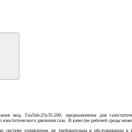
вания мод. ГазЛаб-25х35-200, предназначены для газостат
зостатического давления газа. В качестве рабочей среды может
ую систему управления, не требовательна в обслуживании и 