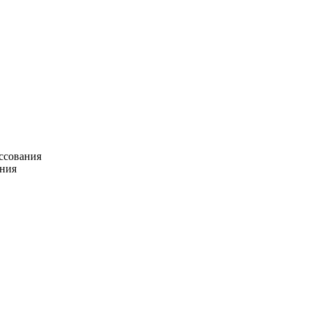
ссования
ения