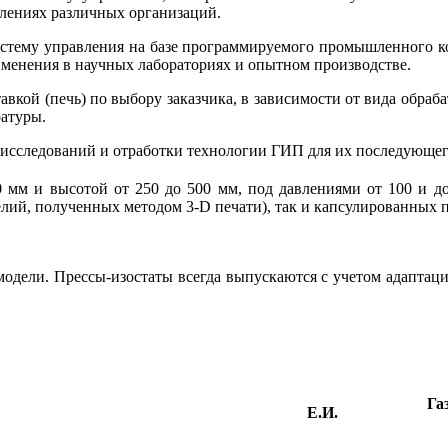
елениях различных организаций.
систему управления на базе программируемого промышленного к
менения в научных лабораториях и опытном производстве.
авкой (печь) по выбору заказчика, в зависимости от вида обраб
атуры.
х исследований и отработки технологии ГИП для их последующ
 мм и высотой от 250 до 500 мм, под давлениями от 100 и до
делий, полученных методом 3-D печати), так и капсулированных
одели. Прессы-изостаты всегда выпускаются с учетом адаптации
Га
Е.И.